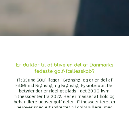
Er du klar til at blive en del af Danmarks
fedeste golf-fællesskab?
Fit&Sund GOLF ligger i Brønshøj og er en del af
Fit&Sund Brønshøj og Brønshøj Fysioterapi. Det
betyder der er rigeligt plads i det 2000 kvm.
fitnesscenter fra 2022. Her er masser af hold og
behandlere udover golf delen. Fitnesscenteret er
herover specielt indrettet til golfspillere, med
vægge der kan kastes medicinbolde opad, måle
udstyr til golfspillere og alt hvad der skal bruges
for at lave god fysisk træning til golfspillere.