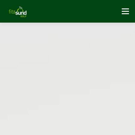
Menu
HJEM
GOLF-FYSIOTERAPI
GOLFFITNESS & HOLD
FOREDRAG
OM OS
BLOG
KONTAKT & INFO
BESTIL GAVEKORT