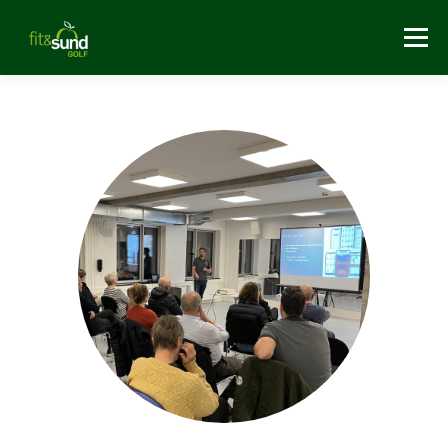
Menu
HJEM
GOLF-FYSIOTERAPI
GOLFFITNESS & HOLD
FOREDRAG
OM OS
BLOG
KONTAKT & INFO
BESTIL GAVEKORT