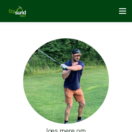
Menu
HJEM
GOLF-FYSIOTERAPI
GOLFFITNESS & HOLD
FOREDRAG
OM OS
BLOG
KONTAKT & INFO
BESTIL GAVEKORT
læs mere om