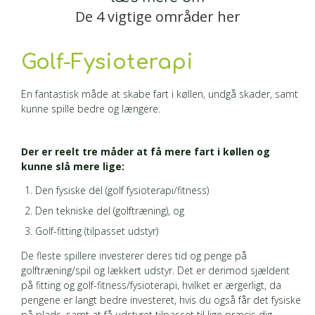
De 4 vigtige områder her
Golf-Fysioterapi
En fantastisk måde at skabe fart i køllen, undgå skader, samt
kunne spille bedre og længere.
Der er reelt tre måder at få mere fart i køllen og
kunne slå mere lige:
Den fysiske del (golf fysioterapi/fitness)
Den tekniske del (golftræning), og
Golf-fitting (tilpasset udstyr)
De fleste spillere investerer deres tid og penge på
golftræning/spil og lækkert udstyr. Det er derimod sjældent
på fitting og golf-fitness/fysioterapi, hvilket er ærgerligt, da
pengene er langt bedre investeret, hvis du også får det fysiske
på plads, samt at få udstyret tilpasset til lige præcis dig.