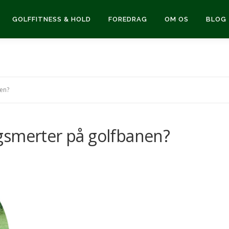
GOLFFITNESS & HOLD
FOREDRAG
OM OS
BLOG
en?
gsmerter på golfbanen?