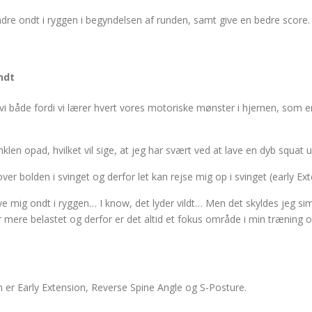
ndre ondt i ryggen i begyndelsen af runden, samt give en bedre score.
ndt
 vi både fordi vi lærer hvert vores motoriske mønster i hjernen, som er
len opad, hvilket vil sige, at jeg har svært ved at lave en dyb squat u
 over bolden i svinget og derfor let kan rejse mig op i svinget (early E
e mig ondt i ryggen… I know, det lyder vildt… Men det skyldes jeg sim
mere belastet og derfor er det altid et fokus område i min træning og
n er Early Extension, Reverse Spine Angle og S-Posture.