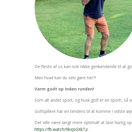
De fleste af os kan nok nikke genkendende til at go
Men hvad kan du selv gøre her?!
Varm godt op inden runden!
Som alt andet sport, og husk golf er en sport!, så e
Golfspillere har en tendens til at komme i sidste øje
Det ville være langt mere optimalt at lave hurtig opv
https://fb.watch/9kxJsGXkTj/