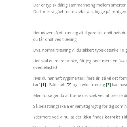
Der er typisk dårlig sammenhæng mellem smerter o
Derfor er vi gået mere væk fra at kigge på røntgen b
Herudover så vil træning altid gøre lidt ondt hvis d
du får ondt ved træning.
Dvs. normal træning vil du sikkert typisk tænke 10 
Her skal du mere tænke, får jeg ondt mere en 3-4 st
overbelastet!
Hvis du har haft rygsmerter i flere år, så vil det fo
tør”
[1]
. Både løb
[2]
og styrke træning
[3]
kan have
Men forsøger du at træne det væk ved at presse dig
Så belastningsskala er vanvittig vigtig for dig som h
Ydermere ved vi nu, at der
ikke
findes
korrekt sid