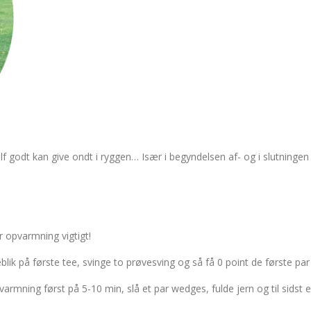
lf godt kan give ondt i ryggen… Især i begyndelsen af- og i slutningen
r opvarmning vigtigt!
blik på første tee, svinge to prøvesving og så få 0 point de første par h
armning først på 5-10 min, slå et par wedges, fulde jern og til sidst e