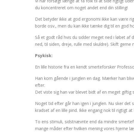
Vi har forsøgt længe at få folk til at side rigtigt 
du koncentreret om noget andet end din stilling!
Det betyder ikke at god ergonomi ikke kan være ri
borde osv., men du kan ikke tænke dig til en god ho
Så et godt råd hvis du sidder meget ned i løbet af d
ned, til siden, dreje, rulle med skuldre). Skift ger
Psykisk:
En lille historie fra en kendt smerteforsker Profes
Han kom gående i junglen en dag. Mærker han bliver k
efter.
Det viste sig han var blevet bidt af en meget giftig
Noget tid efter går han igen i junglen. Nu sker d
kradset af en lille pind. Ikke engang nok til rigtigt 
To ens stimuli, sidstnævnte end da mindre smertefuld
mange måder efter hvilken mening vores hjerne læg