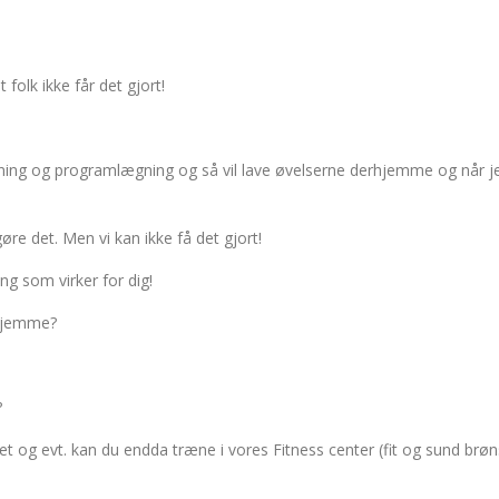
olk ikke får det gjort!
ng og programlægning og så vil lave øvelserne derhjemme og når jeg
gøre det. Men vi kan ikke få det gjort!
ng som virker for dig!
rhjemme?
?
og evt. kan du endda træne i vores Fitness center (fit og sund brønsh