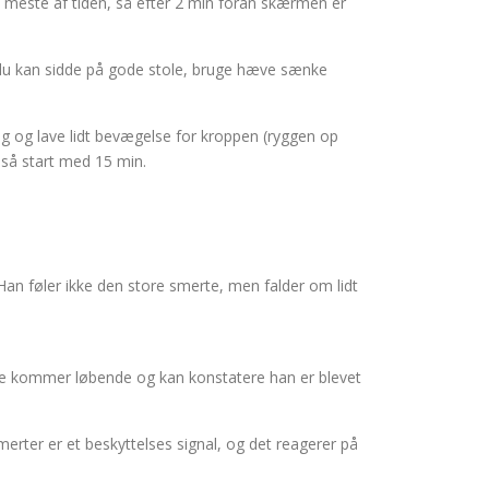
det meste af tiden, så efter 2 min foran skærmen er
t du kan sidde på gode stole, bruge hæve sænke
ing og lave lidt bevægelse for kroppen (ryggen op
, så start med 15 min.
 Han føler ikke den store smerte, men falder om lidt
dre kommer løbende og kan konstatere han er blevet
merter er et beskyttelses signal, og det reagerer på