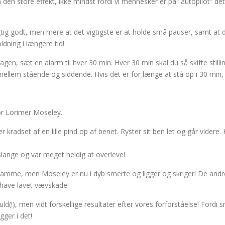
uden den store effekt, ikke mindst fordi vi mennesker er på ”autopilot” 
gtig godt, men mere at det vigtigste er at holde små pauser, samt a
ldning i længere tid!
agen, sæt en alarm til hver 30 min. Hver 30 min skal du så skifte still
ne mellem stående og siddende. Hvis det er for længe at stå op i 30 min
sor Lorimer Moseley.
radset af en lille pind op af benet. Ryster sit ben let og går videre.
 slange og var meget heldig at overleve!
et samme, men Moseley er nu i dyb smerte og ligger og skriger! De an
at have lavet vævskade!
(!), men vidt forskellige resultater efter vores forforståelse! Fordi s
ger i det!