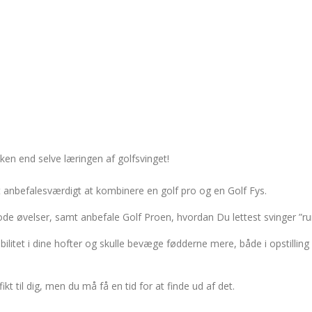
ken end selve læringen af golfsvinget!
et anbefalesværdigt at kombinere en golf pro og en Golf Fys.
gode øvelser, samt anbefale Golf Proen, hvordan Du lettest svinger ”r
itet i dine hofter og skulle bevæge fødderne mere, både i opstilling
t til dig, men du må få en tid for at finde ud af det.