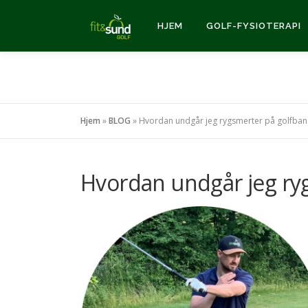
Spring
til
HJEM
GOLF-FYSIOTERAPI
indhold
Hjem
»
BLOG
»
Hvordan undgår jeg rygsmerter på golfban
Hvordan undgår jeg ry