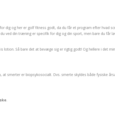
 for dig og her er golf fitness godt, da du får et program efter hvad s
u ved din træning er specifik for dig og din sport, men bare du får la
s lotion. Så bare det at bevæge sig er rigtig godt! Og hellere i det mi
, at smerter er biopsykosocialt. Dvs. smerte skyldes både fysiske år
eske
.