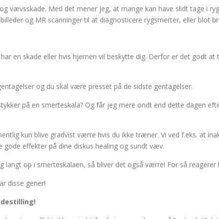
g vævsskade. Med det mener jeg, at mange kan have slidt tage i ry
illeder og MR scanninger til at diagnosticere rygsmerter, eller blot bru
u har en skade eller hvis hjernen vil beskytte dig. Derfor er det godt
gentagelser og du skal være presset på de sidste gentagelser.
ykker på en smerteskala? Og får jeg mere ondt end dette dagen efter? 
rmentlig kun blive gradvist værre hvis du ikke træner. Vi ved f.eks. at i
 gode effekter på dine diskus healing og sundt væv.
 langt op i smerteskalaen, så bliver det også værre! For så reagerer 
ar disse gener!
destilling!